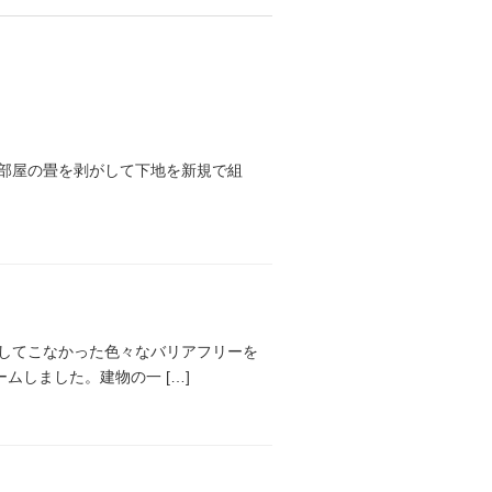
２部屋の畳を剥がして下地を新規で組
してこなかった色々なバリアフリーを
しました。建物の一 […]